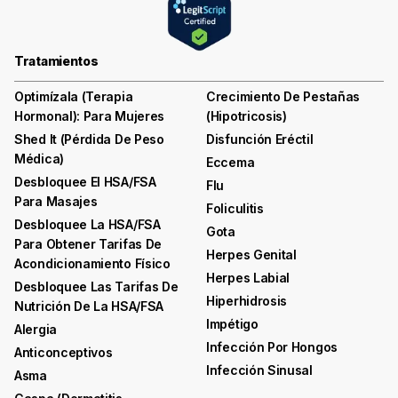
Tratamientos
Optimízala (terapia
Crecimiento De Pestañas
Hormonal): Para Mujeres
(hipotricosis)
Shed It (pérdida De Peso
Disfunción Eréctil
Médica)
Eccema
Desbloquee El HSA/FSA
Flu
Para Masajes
Foliculitis
Desbloquee La HSA/FSA
Gota
Para Obtener Tarifas De
Herpes Genital
Acondicionamiento Físico
Herpes Labial
Desbloquee Las Tarifas De
Hiperhidrosis
Nutrición De La HSA/FSA
Impétigo
Alergia
Infección Por Hongos
Anticonceptivos
Infección Sinusal
Asma