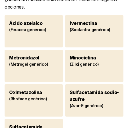
opciones.
Ácido azelaico
Ivermectina
(Finacea genérico)
(Soolantra genérico)
Metronidazol
Minociclina
(Metrogel genérico)
(Zilxi genérico)
Oximetazolina
Sulfacetamida sodio-
(Rhofade genérico)
azufre
(Avar-E genérico)
Sulfacetamida