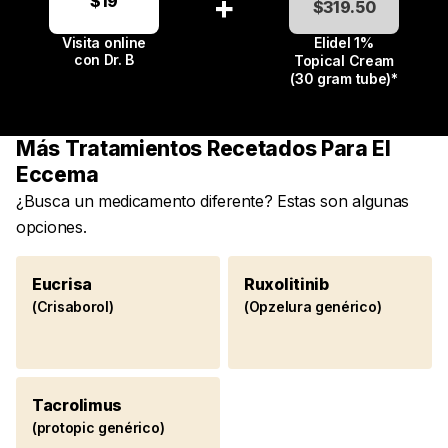
+
$19
$314.97
$319.50
$320
Visita online
Elidel 1%
con
Dr. B
Topical Cream
(30 gram tube)*
Más Tratamientos Recetados Para El
Eccema
¿Busca un medicamento diferente? Estas son algunas
opciones.
Eucrisa
Ruxolitinib
(Crisaborol)
(Opzelura genérico)
Tacrolimus
(protopic genérico)