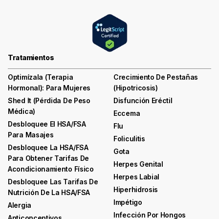
Tratamientos
Optimízala (terapia
Crecimiento De Pestañas
Hormonal): Para Mujeres
(hipotricosis)
Shed It (pérdida De Peso
Disfunción Eréctil
Médica)
Eccema
Desbloquee El HSA/FSA
Flu
Para Masajes
Foliculitis
Desbloquee La HSA/FSA
Gota
Para Obtener Tarifas De
Herpes Genital
Acondicionamiento Físico
Herpes Labial
Desbloquee Las Tarifas De
Hiperhidrosis
Nutrición De La HSA/FSA
Impétigo
Alergia
Infección Por Hongos
Anticonceptivos