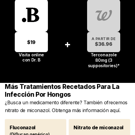
A PARTIR DE
+
$19
$52.43
$36.96
$91.51
$65.
Visita online
Terconazole
con
Dr. B
80mg (3
suppositories)*
Más Tratamientos Recetados Para La
Infección Por Hongos
¿Busca un medicamento diferente? También ofrecemos
nitrato de miconazol. Obtenga más información aquí.
Fluconazol
Nitrato de miconazol
(Diflucan genérico)