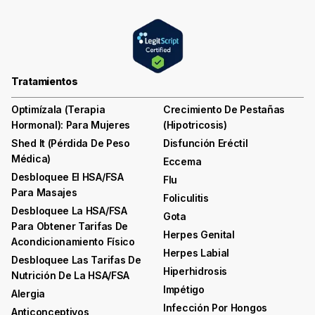
Tratamientos
Optimízala (terapia
Crecimiento De Pestañas
Hormonal): Para Mujeres
(hipotricosis)
Shed It (pérdida De Peso
Disfunción Eréctil
Médica)
Eccema
Desbloquee El HSA/FSA
Flu
Para Masajes
Foliculitis
Desbloquee La HSA/FSA
Gota
Para Obtener Tarifas De
Herpes Genital
Acondicionamiento Físico
Herpes Labial
Desbloquee Las Tarifas De
Hiperhidrosis
Nutrición De La HSA/FSA
Impétigo
Alergia
Infección Por Hongos
Anticonceptivos