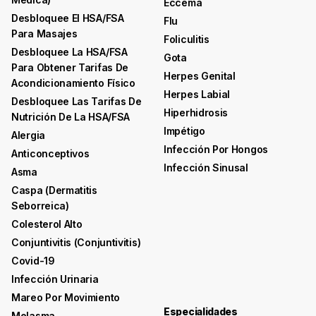
Eccema
Desbloquee El HSA/FSA
Flu
Para Masajes
Foliculitis
Desbloquee La HSA/FSA
Gota
Para Obtener Tarifas De
Herpes Genital
Acondicionamiento Físico
Herpes Labial
Desbloquee Las Tarifas De
Hiperhidrosis
Nutrición De La HSA/FSA
Impétigo
Alergia
Infección Por Hongos
Anticonceptivos
Infección Sinusal
Asma
Caspa (dermatitis
Seborreica)
Colesterol Alto
Conjuntivitis (conjuntivitis)
Covid-19
Infección Urinaria
Mareo Por Movimiento
Especialidades
Melasma