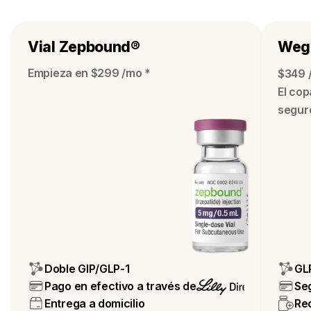
Vial Zepbound®
Weg
Empieza en $299 /mo *
$349 /
El cop
segur
Doble GIP/GLP-1
GL
Pago en efectivo a través de
Se
Entrega a domicilio
Rec